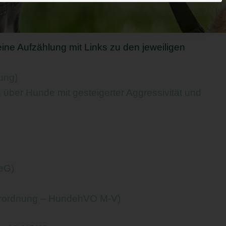
ine Aufzählung mit Links zu den jeweiligen
ung)
über Hunde mit gesteigerter Aggressivität und
eG)
erordnung – HundehVO M-V)