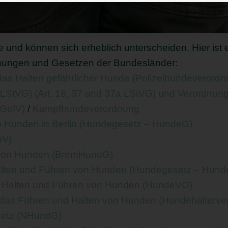
nd können sich erheblich unterscheiden. Hier ist e
nungen und Gesetzen der Bundesländer:
das Halten gefährlicher Hunde (Polizeihundeverordn
LStVG) (Art. 18, 37 und 37a LStVG) und Verordnung 
dGefV)
/
Kampfhundeverordnung
n Hunden in Berlin (Hundegesetz – HundeG)
hV)
 von Hunden (BremHundG)
lten und Führen von Hunden (Hundegesetz – Hund
 Halten und Führen von Hunden (HundeVO)
 das Führen und Halten von Hunden (Hundehalterv
setz (NHundG)