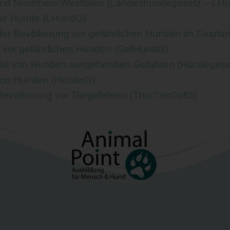
and Nordrhein-Westfalen (Landeshundegesetz – L
che Hunde (LHundG)
der Bevölkerung vor gefährlichen Hunden im Saarla
 vor gefährlichen Hunden (GefHundG)
 die von Hunden ausgehenden Gefahren (Hundeges
 von Hunden (HundeG)
evölkerung vor Tiergefahren (ThürTierGefG)