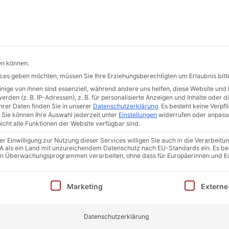
s
Aktuelles
Trainingsangebote
Beratungen
en können.
vices geben möchten, müssen Sie Ihre Erziehungsberechtigten um Erlaubnis bitt
ige von ihnen sind essenziell, während andere uns helfen, diese Website und 
den (z. B. IP-Adressen), z. B. für personalisierte Anzeigen und Inhalte oder 
rer Daten finden Sie in unserer
Datenschutzerklärung
.
Es besteht keine Verpfli
Sie können Ihre Auswahl jederzeit unter
Einstellungen
widerrufen oder anpass
icht alle Funktionen der Website verfügbar sind.
 Einwilligung zur Nutzung dieser Services willigen Sie auch in die Verarbeitun
 USA als ein Land mit unzureichendem Datenschutz nach EU-Standards ein. Es be
in Überwachungsprogrammen verarbeiten, ohne dass für Europäerinnen und E
inwilligung erteilt werden kann. Die erste Service-Gruppe i
Marketing
Externe
ze
Datenschutzerklärung