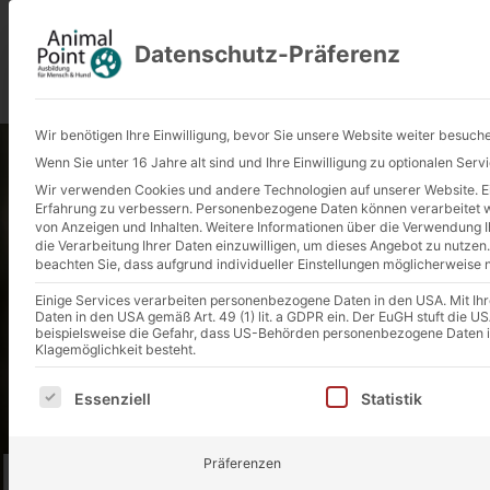
Startseite
Über un
Datenschutz-Präferenz
Wir benötigen Ihre Einwilligung, bevor Sie unsere Website weiter besuch
Wenn Sie unter 16 Jahre alt sind und Ihre Einwilligung zu optionalen Ser
Wir verwenden Cookies und andere Technologien auf unserer Website. Ein
Erfahrung zu verbessern.
Personenbezogene Daten können verarbeitet wer
von Anzeigen und Inhalten.
Weitere Informationen über die Verwendung Ih
die Verarbeitung Ihrer Daten einzuwilligen, um dieses Angebot zu nutzen.
beachten Sie, dass aufgrund individueller Einstellungen möglicherweise n
Einige Services verarbeiten personenbezogene Daten in den USA. Mit Ihrer
Daten in den USA gemäß Art. 49 (1) lit. a GDPR ein. Der EuGH stuft die
beispielsweise die Gefahr, dass US-Behörden personenbezogene Daten 
Klagemöglichkeit besteht.
Es folgt eine Liste der Service-Gruppen, für die eine E
Essenziell
Statistik
Landeshundegeset
Präferenzen