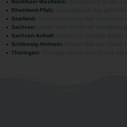
Nordrhein-Westfalen:
Hundegesetz für das L
Rheinland-Pfalz:
Landesgesetz über gefährli
Saarland:
Polizeiverordnung über den Schutz 
Sachsen:
Gesetz zum Schutz der Bevölkerung
Sachsen-Anhalt:
Gesetz zur Vorsorge gegen
Schleswig-Holstein:
Gesetz über das Halten
Thüringen:
Thüringer Gesetz zum Schutz der B