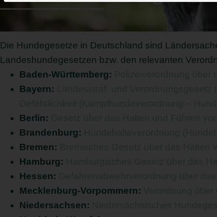
Die Hundegesetze in Deutschland sind Ländersache u
Landeshundegesetzen bzw. den relevanten Verord
Baden-Württemberg:
Polizeiverordnung über 
Bayern:
Landesstraf- und Verordnungsgesetz (
Gefährlichkeit (Kampfhundeverordnung – Hun
Berlin:
Gesetz über das Halten und Führen vo
Brandenburg:
Hundehalteverordnung (Hunde
Bremen:
Bremisches Gesetz über das Halten
Hamburg:
Hamburgisches Gesetz über das Ha
Hessen:
Gefahrenabwehrverordnung über das
Mecklenburg-Vorpommern:
Verordnung über
Niedersachsen:
Niedersächsisches Hundege