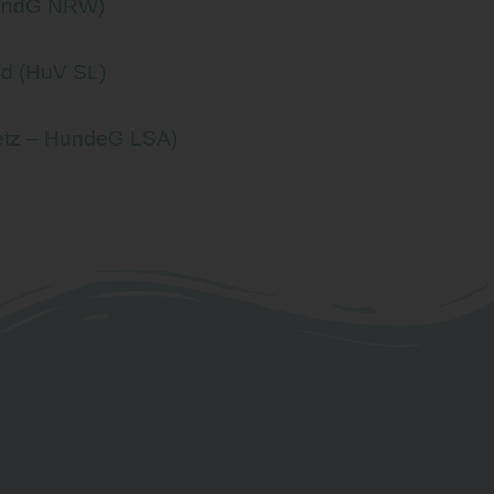
HundG NRW)
nd (HuV SL)
etz – HundeG LSA)